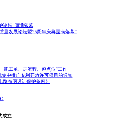
保护论坛”圆满落幕
高质量发展论坛暨25周年庆典圆满落幕”
、跑工单、走流程、蹲点位”工作
首批集中推广专利开放许可项目的通知
电路布图设计保护条例》
O
式成立