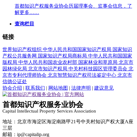
首都知识产权服务业协会历届理事会、监事会信息，了
解更多……
查询栏目
链接
世界知识产权组织
中华人民共和国国家知识产权局
国家知识
产权公共服务网
国家知识产权局商标局
中华人民共和国国家
版权局
中华人民共和国农业农村部
国家林业和草原局
北京市
园林绿化局
北京市知识产权局
中关村科技园区管理委员会
北
京市专利代理师协会
北京智慧知识产权司法鉴定中心
北京市
信德公证处
协会介绍
|
联系我们
|
网站地图
|
法律声明
|
建议意见
首都知识产权服务业协会
Capital Intellectual Property Services Association
地址：北京市海淀区海淀南路甲21号中关村知识产权大厦A座
三层
邮箱：ip@capitalip.org