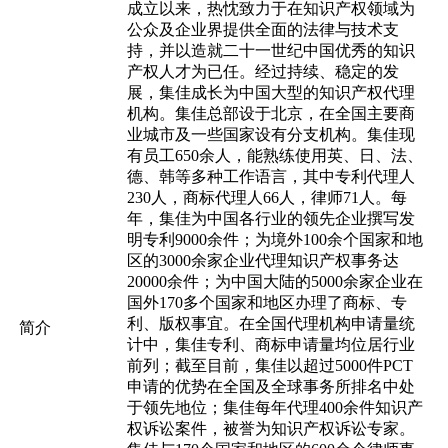
成立以来，热忱致力于在知识产权领域为
公众及企业界提供全面的法律与技术支
持，并以造就二十一世纪中国优秀的知识
产权人才为已任。经过持续、稳定的发
展，集佳成长为中国大型的知识产权代理
机构。集佳总部设于北京，在全国主要商
业城市及一些国家设有分支机构。集佳现
有员工650余人，能熟练使用英、日、法、
德、韩等多种工作语言，其中专利代理人
230人，商标代理人66人，律师71人。每
年，集佳为中国各行业的领先企业撰写发
明专利9000余件；为境外100余个国家和地
区的3000余家企业代理知识产权事务达
20000余件；为中国大陆的5000余家企业在
国外170多个国家和地区办理了商标、专
利、版权事宜。在全国代理机构申请量统
简介
计中，集佳专利、商标申请量均位居行业
前列；截至目前，集佳以超过5000件PCT
申请的优势在全国及全球事务所排名中处
于领先地位；集佳每年代理400余件知识产
权诉讼案件，被誉为知识产权诉讼专家。