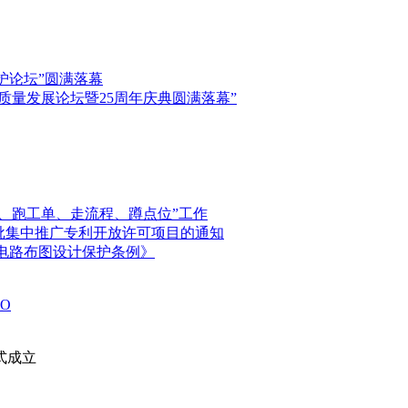
保护论坛”圆满落幕
高质量发展论坛暨25周年庆典圆满落幕”
、跑工单、走流程、蹲点位”工作
首批集中推广专利开放许可项目的通知
电路布图设计保护条例》
O
式成立