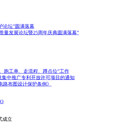
保护论坛”圆满落幕
高质量发展论坛暨25周年庆典圆满落幕”
、跑工单、走流程、蹲点位”工作
首批集中推广专利开放许可项目的通知
电路布图设计保护条例》
O
式成立