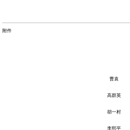
附件
曹袁
高群英
胡一村
李熙平