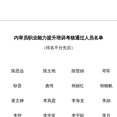
内审员职业能力提升培训考核通过人员名单
（排名不分先后）
陈思远
陈文艳
陈莹娟
邓军
耿晋
龚伟
韩丽红
韩晓帆
黄文婵
李凤霞
李海龙
李娟
李想
李学富
李宇聪
李月