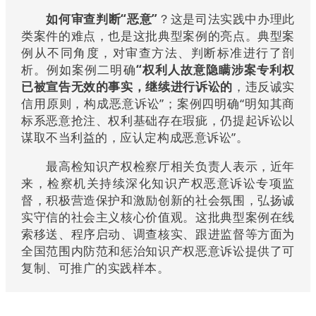
如何审查判断“恶意”
？这是司法实践中办理此
类案件的难点，也是这批典型案例的亮点。典型案
例从不同角度，对审查方法、判断标准进行了剖
析。例如案例二明确
“权利人故意隐瞒涉案专利权
已被宣告无效的事实，继续进行诉讼的
，违反诚实
信用原则，构成恶意诉讼”；案例四明确
“明知其商
标系恶意抢注、权利基础存在瑕疵，仍提起诉讼以
谋取不当利益的，
应认定构成恶意诉讼”。
最高检知识产权检察厅相关负责人表示，近年
来，检察机关持续深化知识产权恶意诉讼专项监
督，积极营造保护和激励创新的社会氛围，弘扬诚
实守信的社会主义核心价值观。这批典型案例在线
索移送、程序启动、调查核实、跟进监督等方面为
全国范围内防范和惩治知识产权恶意诉讼提供了可
复制、可推广的实践样本。