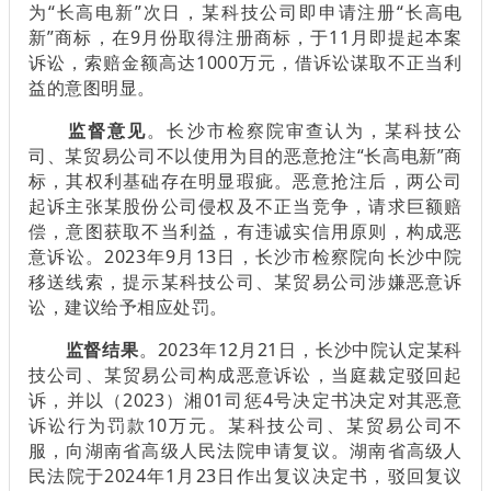
为“长高电新”次日，某科技公司即申请注册“长高电
新”商标，在9月份取得注册商标，于11月即提起本案
诉讼，索赔金额高达1000万元，借诉讼谋取不正当利
益的意图明显。
监督意见
。长沙市检察院审查认为，某科技公
司、某贸易公司不以使用为目的恶意抢注“长高电新”商
标，其权利基础存在明显瑕疵。恶意抢注后，两公司
起诉主张某股份公司侵权及不正当竞争，请求巨额赔
偿，意图获取不当利益，有违诚实信用原则，构成恶
意诉讼。2023年9月13日，长沙市检察院向长沙中院
移送线索，提示某科技公司、某贸易公司涉嫌恶意诉
讼，建议给予相应处罚。
监督结果
。2023年12月21日，长沙中院认定某科
技公司、某贸易公司构成恶意诉讼，当庭裁定驳回起
诉，并以（2023）湘01司惩4号决定书决定对其恶意
诉讼行为罚款10万元。某科技公司、某贸易公司不
服，向湖南省高级人民法院申请复议。湖南省高级人
民法院于2024年1月23日作出复议决定书，驳回复议