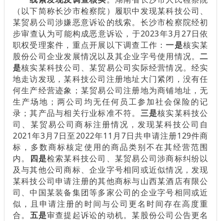
（以下简称长沙市检察院）履职中发现某科技公司、
某贸易公司涉嫌恶意诉讼的线索。长沙市检察院经初
步审查认为可能构成恶意诉讼，于2023年3月27日依
职权受理案件，重点开展以下调查工作：
一是
核实某
股份公司企业发展情况以及其企业字号使用情况。
二
是
核实某科技公司、某贸易公司实际经营情况。经实
地走访发现，某科技公司注册地址大门紧闭，没有任
何生产经营迹象；某贸易公司注册地为商铺地址，无
生产场地；两公司均无任何员工参加社会保险的记
录；其产品与相关行业标准不符。
三是
核实某科技公
司、某贸易公司商标注册情况，发现某科技公司自
2021年3月7日至2022年11月7日共申请注册129件商
标，多数商标核定使用的商品类别不在其经营范围
内。
四是
检索某科技公司、某贸易公司涉商标纠纷以
及与其他公司商标、企业字号相同或近似情况，发现
某科技公司申请注册的其他商标与山西某酒店有限公
司、中国某装备集团等多家公司的企业字号相同或近
似，且申请注册的时间与公司更名时间存在高度重
合。
五是
审查提起诉讼的动机。某股份公司公告更名