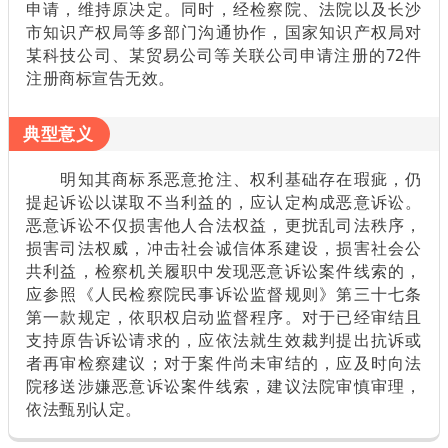
申请，维持原决定。同时，经检察院、法院以及长沙
市知识产权局等多部门沟通协作，国家知识产权局对
某科技公司、某贸易公司等关联公司申请注册的72件
注册商标宣告无效。
典型意义
明知其商标系恶意抢注、权利基础存在瑕疵，仍
提起诉讼以谋取不当利益的，应认定构成恶意诉讼。
恶意诉讼不仅损害他人合法权益，更扰乱司法秩序，
损害司法权威，冲击社会诚信体系建设，损害社会公
共利益，检察机关履职中发现恶意诉讼案件线索的，
应参照《人民检察院民事诉讼监督规则》第三十七条
第一款规定，依职权启动监督程序。对于已经审结且
支持原告诉讼请求的，应依法就生效裁判提出抗诉或
者再审检察建议；对于案件尚未审结的，应及时向法
院移送涉嫌恶意诉讼案件线索，建议法院审慎审理，
依法甄别认定。