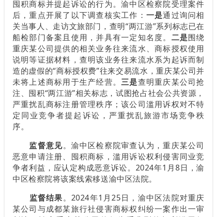
囤积商标并提起诉讼的行为。渝中区检察院受理案件
后，重点开展了以下调查核实工作：
一是
通过询问相
关当事人、走访文旅部门，查明“两江游”系列标志已在
船检部门备案且使用，并具有一定知名度。
二是
围绕
重庆某公司提供的相关业务往来流水、商标授权使用
说明等证据材料，查明该业务往来流水系为起诉而制
造的虚假的“商标授权费”往来交易流水，重庆某公司并
未将上述商标用于生产经营。
三是
查明重庆某公司抢
注、囤积“两江游”相关标志，试图抢占社会公共资源，
严重扰乱商标注册管理秩序；该公司滥用诉权对不特
定同业竞争者提起诉讼，严重扰乱旅游市场竞争秩
序。
监督意见
。渝中区检察院审查认为，重庆某公司
恶意申请注册、囤积商标，滥用诉讼权利侵害同业竞
争者利益，应认定构成恶意诉讼。2024年1月8日，渝
中区检察院将该案线索移送渝中区法院。
监督结果
。2024年1月25日，渝中区法院对重庆
某公司与成都某旅行社侵害商标权纠纷一案作出一审