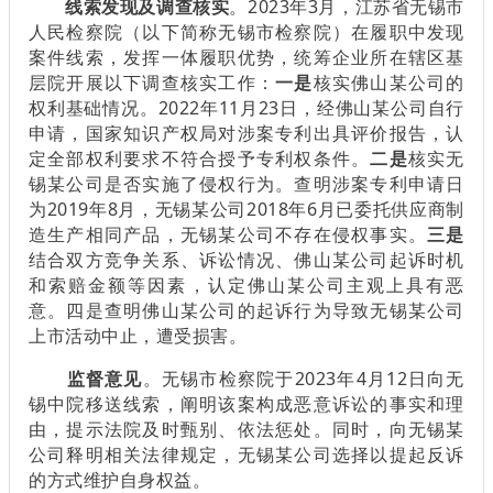
线索发现及调查核实
。2023年3月，江苏省无锡市
人民检察院（以下简称无锡市检察院）在履职中发现
案件线索，发挥一体履职优势，统筹企业所在辖区基
层院开展以下调查核实工作：
一是
核实佛山某公司的
权利基础情况。2022年11月23日，经佛山某公司自行
申请，国家知识产权局对涉案专利出具评价报告，认
定全部权利要求不符合授予专利权条件。
二是
核实无
锡某公司是否实施了侵权行为。查明涉案专利申请日
为2019年8月，无锡某公司2018年6月已委托供应商制
造生产相同产品，无锡某公司不存在侵权事实。
三是
结合双方竞争关系、诉讼情况、佛山某公司起诉时机
和索赔金额等因素，认定佛山某公司主观上具有恶
意。四是查明佛山某公司的起诉行为导致无锡某公司
上市活动中止，遭受损害。
监督意见
。无锡市检察院于2023年4月12日向无
锡中院移送线索，阐明该案构成恶意诉讼的事实和理
由，提示法院及时甄别、依法惩处。同时，向无锡某
公司释明相关法律规定，无锡某公司选择以提起反诉
的方式维护自身权益。