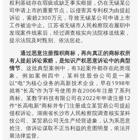
权利基础存在瑕疵或缺乏事实根据，仍在无锡某公
司申请上市的重要节点，以侵害其专利权为由提起
诉讼，索赔2300万元，导致无锡某公司申请上市
工作被迫中止。江苏省无锡市人民检察院在履职中
发现案件线索后，经过调查核实向法院移送线索，
提示法院及时甄别、依法惩处。
通过恶意注册囤积商标，再向真正的商标权所
有人提起诉讼索赔，是知识产权恶意诉讼中的典型
情节
。这批典型案例中，有3起案件都存在此类现
象。例如案例四中，某科技股份公司是一家
以“电”为核心业务的高新技术企业，早在1998年
就将“长高”作为字号使用并在2006年注册了系列
商标。某数字科技有限公司在2022年申请注册12
件“长高电新”商标并专门注册成立某贸易公司提起
侵权诉讼。湖南省长沙市人民检察院调查核实某科
技公司、某贸易公司无生产经营迹象，认为系恶意
抢注、借诉讼谋取不正当利益的意图明显，依法开
展法律监督。