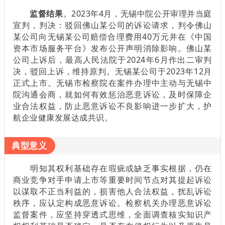
监督结果
。2023年4月，无锡中院公开审理并当庭
宣判，判决：驳回佛山某公司的诉讼请求，判令佛山
某公司向无锡某公司赔偿合理费用40万元并在《中国
资本市场服务平台》发布公开声明消除影响。佛山某
公司上诉后，最高人民法院于2024年6月作出二审判
决，驳回上诉，维持原判。无锡某公司于2023年12月
正式上市。无锡市检察院在案件办理中主动与无锡中
院沟通会商，就如何有效惩治恶意诉讼，及时保障企
业合法权益，防止恶意诉讼不良影响进一步扩大，护
航企业健康发展达成共识。
典型意义
明知其权利基础存在瑕疵或缺乏事实根据，仍在
商业竞争对手申请上市等重要时间节点对其提起诉讼
以谋取不正当利益的，损害他人合法权益，扰乱诉讼
秩序，应认定构成恶意诉讼。检察机关办理恶意诉讼
监督案件，应坚持穿透式思维，全面调查核实知识产