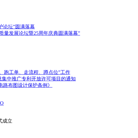
保护论坛”圆满落幕
高质量发展论坛暨25周年庆典圆满落幕”
、跑工单、走流程、蹲点位”工作
首批集中推广专利开放许可项目的通知
电路布图设计保护条例》
O
式成立