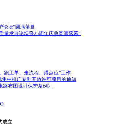
保护论坛”圆满落幕
高质量发展论坛暨25周年庆典圆满落幕”
、跑工单、走流程、蹲点位”工作
首批集中推广专利开放许可项目的通知
电路布图设计保护条例》
O
式成立