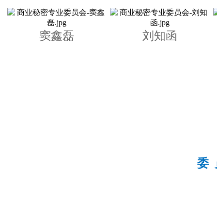
窦鑫磊
刘知函
委 