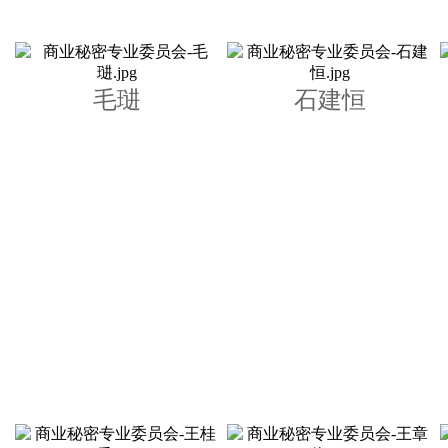
毛琎
石建恒