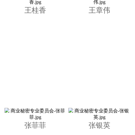
王桂香
王章伟
张菲菲
张银英