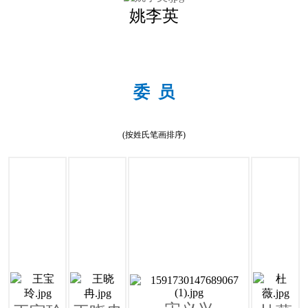
姚李英
委 员
(按姓氏笔画排序)